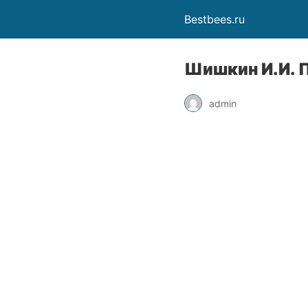
Bestbees.ru
Шишкин И.И. П
admin