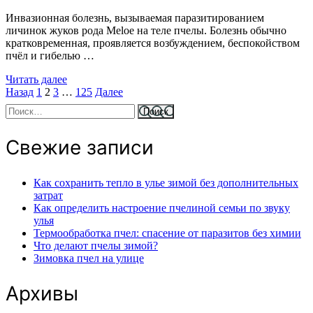
Инвазионная болезнь, вызываемая паразитированием
личинок жуков рода Meloe на теле пчелы. Болезнь обычно
кратковременная, проявляется возбуждением, беспокойством
пчёл и гибелью …
Читать далее
Страница
Страница
Страница
Страница
Пагинация
Назад
1
2
3
…
125
Далее
Найти:
записей
Свежие записи
Как сохранить тепло в улье зимой без дополнительных
затрат
Как определить настроение пчелиной семьи по звуку
улья
Термообработка пчел: спасение от паразитов без химии
Что делают пчелы зимой?
Зимовка пчел на улице
Архивы