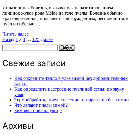
Инвазионная болезнь, вызываемая паразитированием
личинок жуков рода Meloe на теле пчелы. Болезнь обычно
кратковременная, проявляется возбуждением, беспокойством
пчёл и гибелью …
Читать далее
Страница
Страница
Страница
Страница
Пагинация
Назад
1
2
3
…
125
Далее
Найти:
записей
Свежие записи
Как сохранить тепло в улье зимой без дополнительных
затрат
Как определить настроение пчелиной семьи по звуку
улья
Термообработка пчел: спасение от паразитов без химии
Что делают пчелы зимой?
Зимовка пчел на улице
Архивы