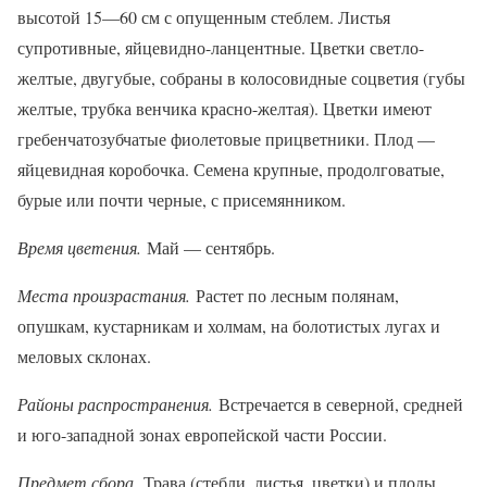
высотой 15—60 см с опущенным стеблем. Листья
супротивные, яйцевидно-ланцентные. Цветки светло-
желтые, двугубые, собраны в колосовидные соцветия (губы
желтые, трубка венчика красно-желтая). Цветки имеют
гребенчатозубчатые фиолетовые прицветники. Плод —
яйцевидная коробочка. Семена крупные, продолговатые,
бурые или почти черные, с присемянником.
Время цветения.
Май — сентябрь.
Места произрастания.
Растет по лесным полянам,
опушкам, кустарникам и холмам, на болотистых лугах и
меловых склонах.
Районы распространения.
Встречается в северной, средней
и юго-западной зонах европейской части России.
Предмет сбора.
Трава (стебли, листья, цветки) и плоды.